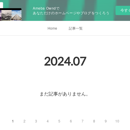
Ameba Owndで
今す
あなただけのホームページやブログをつくろう
Home
記事一覧
2024
.
07
まだ記事がありません。
1
2
3
4
5
6
7
8
9
10